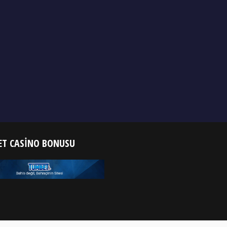
T CASINO BONUSU