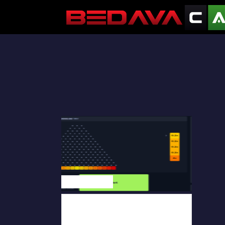
Mayıs 16, 2022
PLINKO OYNA