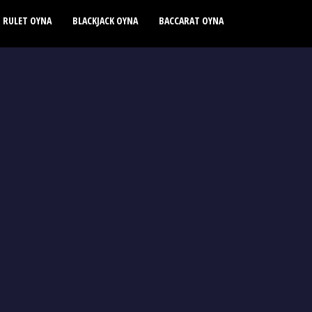
RULET OYNA
BLACKJACK OYNA
BACCARAT OYNA