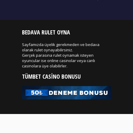
BEDAVA RULET OYNA
Sayfamızda üyelik gerekmeden ve bedava
olarak rulet oynayabilirsiniz.
Gerçek parasına rulet oynamak isteyen
oyuncular ise online casinolar veya canlı
casinolara üye olabilirler.
TÜMBET CASINO BONUSU