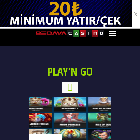
X
PLAY’N GO
Aralık 17, 2021