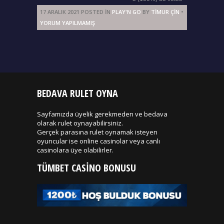
17 ARALIK 2021
POSTED IN
PLAY'N GO
BY
TIMUR ÇIN
•
YORUM YAPILMAMIŞ
BEDAVA RULET OYNA
Sayfamızda üyelik gerekmeden ve bedava
olarak rulet oynayabilirsiniz.
Gerçek parasına rulet oynamak isteyen
oyuncular ise online casinolar veya canlı
casinolara üye olabilirler.
TÜMBET CASINO BONUSU