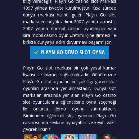
bilgi vereceğiz. Play’n Go casino slot markası
1997 yılında isveç’te kurulmuştur. Kısa sürede
dünya markası haline gelen Play’n Go slot
markası en büyük adımı 2007 yılında atmıştır.
2007 yılında normal casino oyunlarının yanı
sıra mobil casino oyun üretimi işine girmesi ile
birlikte dünya’ya adını duyurmayı başarmıştır.
PLAYN GO DEMO SLOT OYNA
Play’n Go slot markası bir çok yasal kumar
lisansı ile hizmet sağlamaktadır. Günümüzde
Play’n Go slot oyunları en çok ilgi gören slot
oyunları arasında yer almaktadır. Dünya slot
markaları arasında yer alan Play’n Go casino
slot oyuncularına eğlencesine oyna seçeneği
ile onlarca demo oyunu sunmaktadır.
Birbirinden eğlenceli slot oyununu Play’n Go
casinosunda zevkine oynayabilir ve keyifli vakit
geçirebilirsiniz.