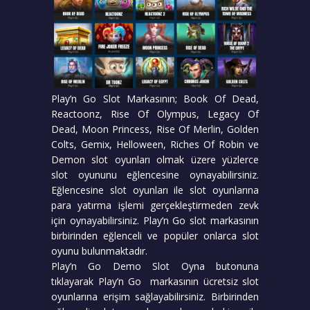
Play’n Go Slot Markasının; Book Of Dead,
Reactoonz, Rise Of Olympus, Legacy Of
Dead, Moon Princess, Rise Of Merlin, Golden
Colts, Gemix, Helloween, Riches Of Robin ve
Demon slot oyunları olmak üzere yüzlerce
slot oyununu eğlencesine oynayabilirsiniz.
Eğlencesine slot oyunları ile slot oyunlarına
para yatırma işlemi gerçekleştirmeden zevk
için oynayabilirsiniz. Play’n Go slot markasının
birbirinden eğlenceli ve popüler onlarca slot
oyunu bulunmaktadır.
Play’n Go Demo Slot Oyna butonuna
tıklayarak Play’n Go markasının ücretsiz slot
oyunlarına erişim sağlayabilirsiniz. Birbirinden